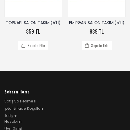
)
EMİRGAN SALON TAKIMI(5'Lİ)
KALAMIŞ SUNİ DERİ SALON
TAKIMI
889 TL
1.159 TL
Sepete Ekle
Sepete Ekle
Sehara Home
Satış Sözleşmesi
İptal & İade Koşulları
İletişim
Hesabım
Üye Girişi